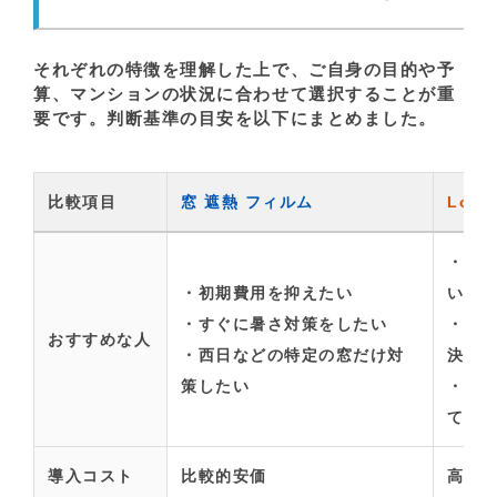
それぞれの特徴を理解した上で、ご自身の目的や予
算、マンションの状況に合わせて選択することが重
要です。判断基準の目安を以下にまとめました。
比較項目
窓 遮熱 フィルム
Low
・根
・初期費用を抑えたい
い
・すぐに暑さ対策をしたい
・冬
おすすめな人
・西日などの特定の窓だけ対
決し
策したい
・大
てい
導入コスト
比較的安価
高い